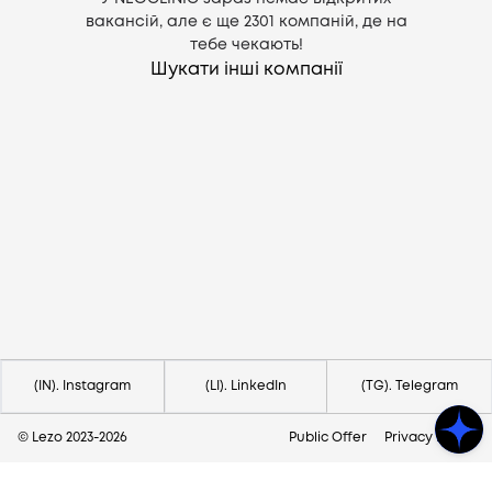
вакансій, але є ще
2301
компаній, де на
тебе чекають!
Шукати інші компанії
Потрібна допомога?
Напишіть на hello@lezo.io
(IN). Instagram
(LI). LinkedIn
(TG). Telegram
© Lezo 2023-
2026
Public Offer
Privacy Policy