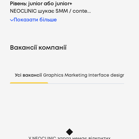
Рівень: junior або junior+
NEOCLINIC шукає SMM / conte...
Показати більше
Вакансії
Компанії
Вакансії компанії
CV генератор
Увійти
Усі вакансії
Graphics
Marketing
Interface design
Mana
UA
У NEOCLINIC зараз немає відкритих