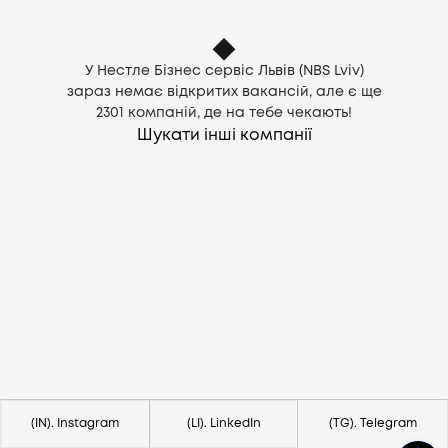
У Нестле Бізнес сервіс Львів (NBS Lviv)
зараз немає відкритих вакансій, але є ще
2301
компаній, де на тебе чекають!
Шукати інші компанії
Потрібна допомога?
Напишіть на hello@lezo.io
(IN). Instagram
(LI). LinkedIn
(TG). Telegram