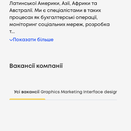
Латинської Америки, Азії, Африки та
Австралії. Ми є спеціалістами в таких
процесах як бухгалтерські операції,
моніторинг соціальних мереж, розробка
Вакансії
т...
Показати більше
Компанії
CV генератор
Вакансії компанії
Увійти
Усі вакансії
Graphics
Marketing
Interface design
Mana
UA