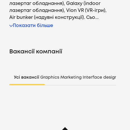
лазертаг обладнання), Galaxy (indoor
лазертаг обладнання), Vion VR (VR-ігри),
Air bunker (надувні конструкції). Сьо...
Вакансії
Показати більше
Компанії
Вакансії компанії
CV генератор
Увійти
Усі вакансії
Graphics
Marketing
Interface design
Mana
UA