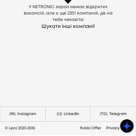
У NETRONIC зараз немає відкритих
вакансій, але є ще
2301
компаній, де на
тебе чекають!
Шукати інші компанії
Потрібна допомога?
Напишіть на hello@lezo.io
(IN). Instagram
(LI). LinkedIn
(TG). Telegram
© Lezo 2023-
2026
Public Offer
Privacy Policy