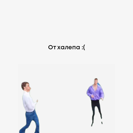
От халепа :(