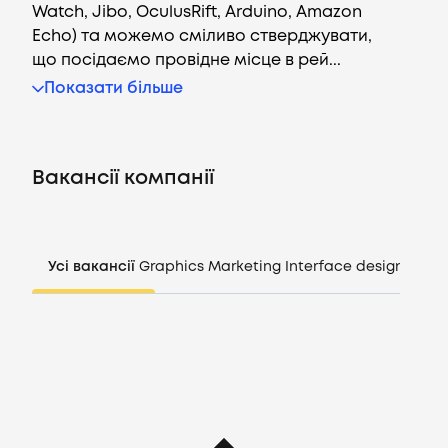
Watch, Jibo, OculusRift, Arduino, Amazon
Echo) та можемо сміливо стверджувати,
що посідаємо провідне місце в рей...
Вакансії
Показати більше
Компанії
Вакансії компанії
CV генератор
Увійти
Усі вакансії
Graphics
Marketing
Interface design
Mana
UA