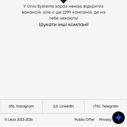
У Onix-Systems зараз немає відкритих
вакансій, але є ще
2299
компаній, де на
тебе чекають!
Шукати інші компанії
Потрібна допомога?
Напишіть на hello@lezo.io
(IN). Instagram
(LI). LinkedIn
(TG). Telegram
© Lezo 2023-
2026
Public Offer
Privacy Policy