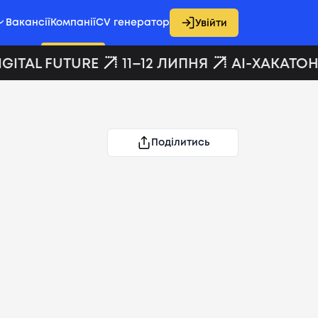
Вакансії
Компанії
CV генератор
Увійти
GITAL FUTURE
11–12 ЛИПНЯ
AI-ХАКАТОН 
Поділитись