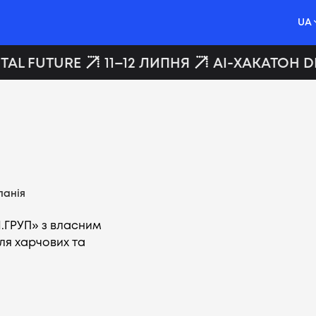
UA
TAL FUTURE
11–12 ЛИПНЯ
AI-ХАКАТОН DI
панія
.ГРУП» з власним
я харчових та
Вакансії