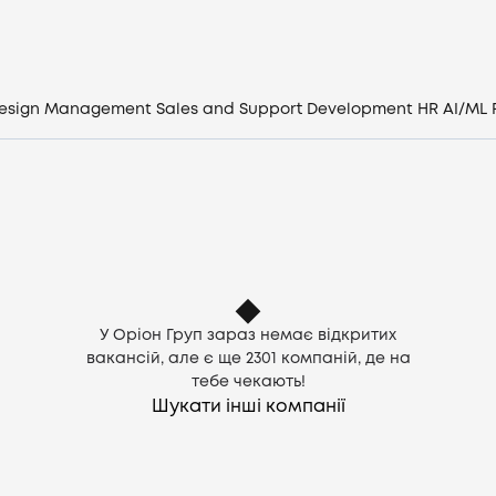
Компанії
CV генератор
esign
Management
Sales and Support
Development
HR
AI/ML
Увійти
UA
У Оріон Груп зараз немає відкритих
вакансій, але є ще
2301
компаній, де на
тебе чекають!
Шукати інші компанії