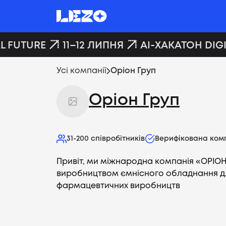
L FUTURE
11–12 ЛИПНЯ
AI-ХАКАТОН DIGI
Усі компанії
Оріон Груп
Оріон Груп
31-200
співробітників
Верифікована ком
Привіт, ми міжнародна компанія «ОРІОН
виробництвом ємнісного обладнання дл
фармацевтичних виробництв