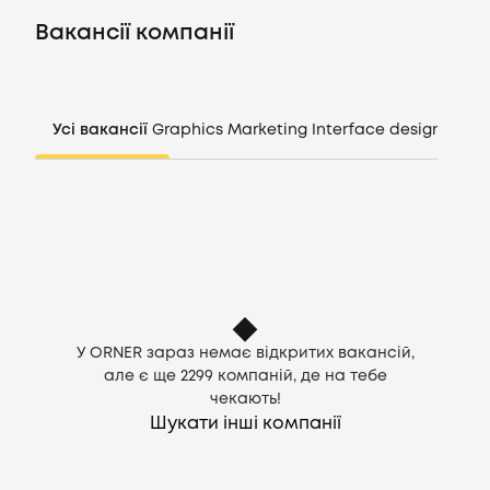
Вакансії
Вакансії компанії
Компанії
Усі вакансії
Graphics
Marketing
Interface design
Mana
CV генератор
Увійти
UA
У ORNER зараз немає відкритих вакансій,
але є ще
2299
компаній, де на тебе
чекають!
Шукати інші компанії