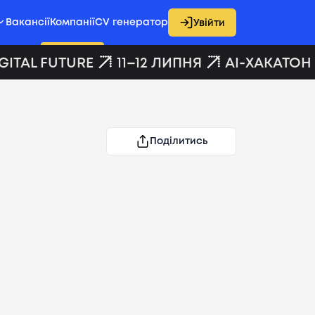
Вакансії
Компанії
CV генератор
Увійти
ITAL FUTURE
11–12 ЛИПНЯ
AI-ХАКАТОН D
Поділитись