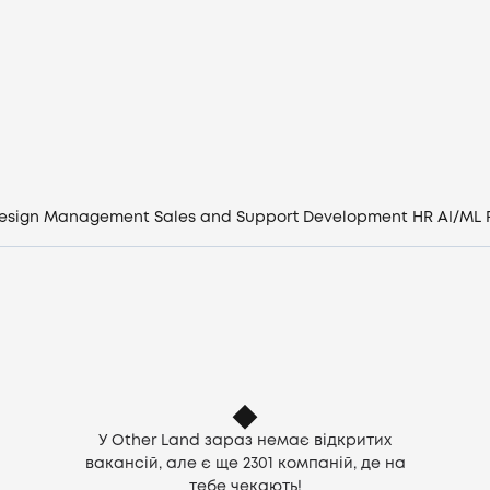
Вакансії
Компанії
CV генератор
Увійти
esign
Management
Sales and Support
Development
HR
AI/ML
UA
У Other Land зараз немає відкритих
вакансій, але є ще
2301
компаній, де на
тебе чекають!