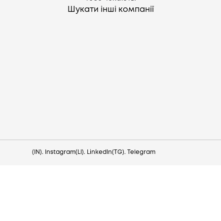
Шукати інші компанії
Потрібна допомога?
Напишіть на hello@lezo.io
(IN). Instagram
(LI). LinkedIn
(TG). Telegram