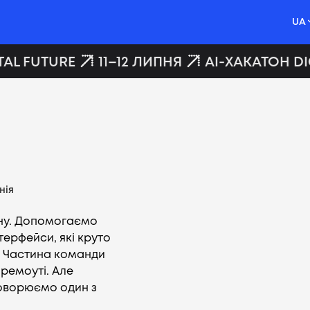
UA
AL FUTURE
11–12 ЛИПНЯ
AI-ХАКАТОН DIG
нія
йну. Допомогаємо
ерфейси, які круто
у. Частина команди
 ремоуті. Але
оворюємо один з