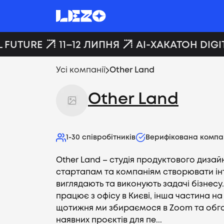
 FUTURE
11–12 ЛИПНЯ
AI-ХАКАТОН DIGIT
Усі компанії
Other Land
Other Land
1-30
співробітників
Верифікована компа
Other Land – студія продуктового диза
стартапам та компаніям створювати інт
виглядають та виконують задачі бізнес
працює з офісу в Києві, інша частина на
щотижня ми збираємося в Zoom та обг
наявних проєктів для пе...