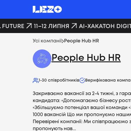
 FUTURE
11–12 ЛИПНЯ
AI-ХАКАТОН DIGIT
Усі компанії
People Hub HR
People Hub HR
1-30
співробітників
Верифікована компа
Закриваємо вакансії за 2-4 тижні, з гар
кандидата: ▫️Допомагаємо бізнесу рости
▫️Збільшуємо потенціал вашої команди ▫
1000 вакансій Що ми пропонуємо нашим
Перевірені компанії: Ми співпрацюємо з
пропонують нав...