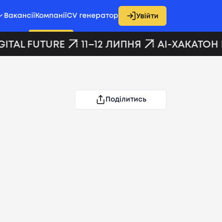
Вакансії
Компанії
CV генератор
Увійти
ITAL FUTURE
11–12 ЛИПНЯ
AI-ХАКАТОН D
Поділитись