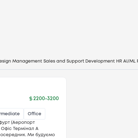
Вакансії
Компанії
CV генератор
Увійти
esign
Management
Sales and Support
Development
HR
AI/ML
UA
2200
-
3200
ermediate
Office
фурт (Аеропорт
| Офіс Термінал А
посередник. Ми будуємо