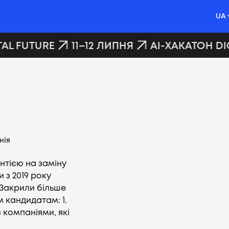
UA
AL FUTURE
11–12 ЛИПНЯ
AI-ХАКАТОН DIG
нія
антією на заміну
 з 2019 року
️Закрили більше
 кандидатам: 1.
 компаніями, які