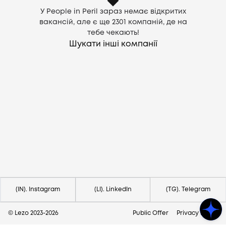
У People in Peril зараз немає відкритих
вакансій, але є ще
2301
компаній, де на
тебе чекають!
Шукати інші компанії
Потрібна допомога?
Напишіть на hello@lezo.io
(IN). Instagram
(LI). LinkedIn
(TG). Telegram
© Lezo 2023-
2026
Public Offer
Privacy Policy