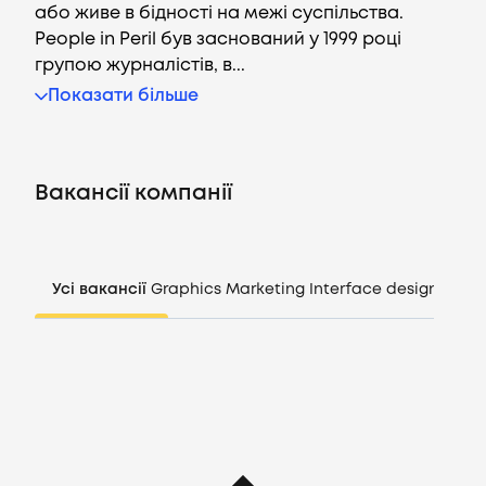
або живе в бідності на межі суспільства.
People in Peril був заснований у 1999 році
групою журналістів, в...
Вакансії
Показати більше
Компанії
Вакансії компанії
CV генератор
Увійти
Усі вакансії
Graphics
Marketing
Interface design
Mana
UA