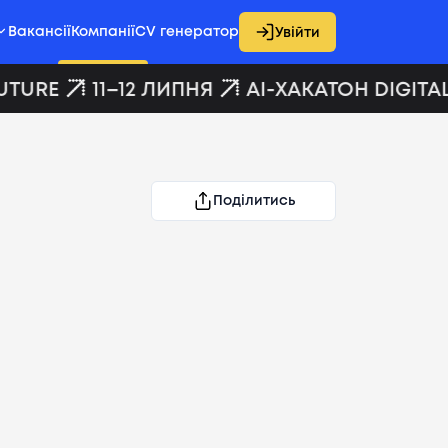
Вакансії
Компанії
CV генератор
Увійти
UTURE
11–12 ЛИПНЯ
AI-ХАКАТОН DIGITAL
Поділитись