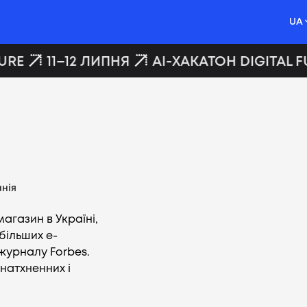
UA
URE
11–12 ЛИПНЯ
AI-ХАКАТОН DIGITAL F
нія
агазин в Україні,
більших e-
журналу Forbes.
натхненних і