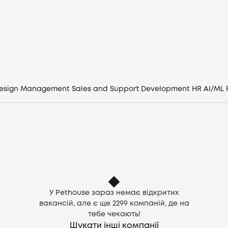
Вакансії
Компанії
CV генератор
esign
Management
Sales and Support
Development
HR
AI/ML
Увійти
UA
У Pethouse зараз немає відкритих
вакансій, але є ще
2299
компаній, де на
тебе чекають!
Шукати інші компанії