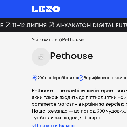
11–12 ЛИПНЯ
AI-ХАКАТОН DIGITAL FUT
Усі компанії
Pethouse
Pethouse
200+
співробітників
Верифікована компа
Pethouse — це найбільший інтернет-зоом
який також входить до п’ятнадцятки най
commerce магазинів країни за версією 
Наша команда — це понад 300 чудових, 
турботливих людей, які щиро...
Показати більше