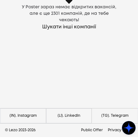
У Poster зараз немає відкритих вакансій,
але є ще
2301
компаній, де на тебе
чекають!
Шукати інші компанії
Потрібна допомога?
Напишіть на hello@lezo.io
(IN). Instagram
(LI). LinkedIn
(TG). Telegram
© Lezo 2023-
2026
Public Offer
Privacy Policy