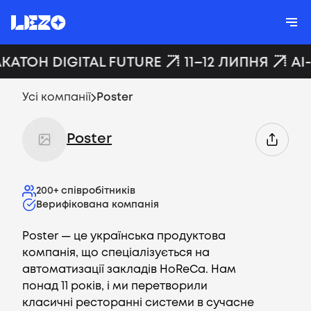
АКАТОН DIGITAL FUTURE
11–12 ЛИПНЯ
AI
Усі компанії
Poster
Poster
200+
співробітників
Верифікована компанія
Poster — це українська продуктова
компанія, що спеціалізується на
автоматизації закладів HoReCa. Нам
понад 11 років, і ми перетворили
класичні ресторанні системи в сучасне