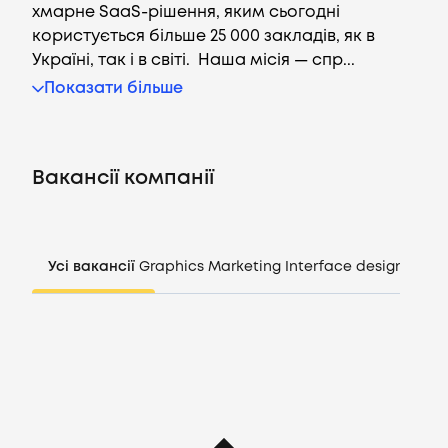
хмарне SaaS-рішення, яким сьогодні
користується більше 25 000 закладів, як в
Україні, так і в світі. Наша місія — спр...
Вакансії
Показати більше
Компанії
Вакансії компанії
CV генератор
Увійти
Усі вакансії
Graphics
Marketing
Interface design
Mana
UA