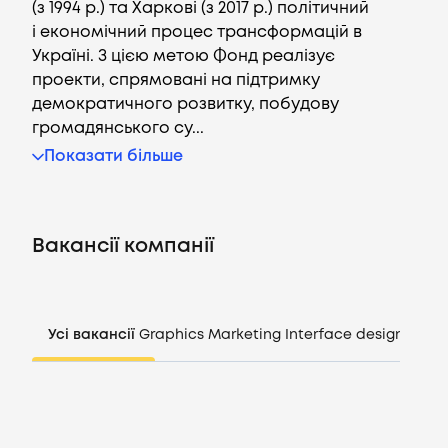
(з 1994 р.) та Харкові (з 2017 р.) політичний
і економічний процес трансформацій в
Україні. З цією метою Фонд реалізує
проекти, спрямовані на підтримку
демократичного розвитку, побудову
Вакансії
громадянського су...
Показати більше
Компанії
CV генератор
Вакансії компанії
Увійти
UA
Усі вакансії
Graphics
Marketing
Interface design
Mana