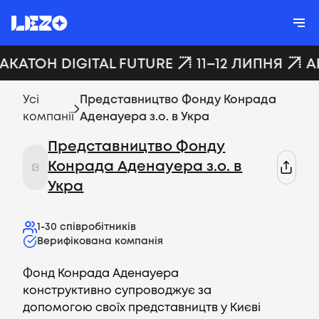
ХАКАТОН DIGITAL FUTURE
11–12 ЛИПНЯ
A
Усі
Представництво Фонду Конрада
компанії
Аденауера з.о. в Укра
Представництво Фонду
Конрада Аденауера з.о. в
Укра
1-30
співробітників
Верифікована компанія
Фонд Конрада Аденауера
конструктивно супроводжує за
допомогою своїх представництв у Києві