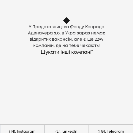
У Представництво Фонду Конрада
Аденауера з.о. в Укра зараз немає
відкритих вакансій, але є ще
2299
компаній, де на тебе чекають!
Шукати інші компанії
Потрібна допомога?
Напишіть на hello@lezo.io
(IN). Instagram
(LI). LinkedIn
(TG). Telegram