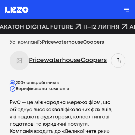
ХАКАТОН DIGITAL FUTURE
11–12 ЛИПНЯ
A
Усі компанії
PricewaterhouseCoopers
PricewaterhouseCoopers
200+
співробітників
Верифікована компанія
PwC — це міжнародна мережа фірм, що
об’єднує висококваліфікованих фахівців,
які надають аудиторські, консалтингові,
податкові та юридичні послуги.
Компанія входить до «Великої четвірки»