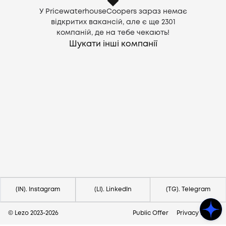
У PricewaterhouseCoopers зараз немає
відкритих вакансій, але є ще
2301
компаній, де на тебе чекають!
Шукати інші компанії
Потрібна допомога?
Напишіть на hello@lezo.io
(IN). Instagram
(LI). LinkedIn
(TG). Telegram
© Lezo 2023-
2026
Public Offer
Privacy Policy