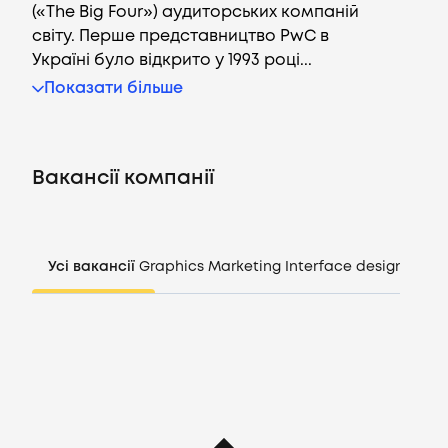
(«The Big Four») аудиторських компаній
світу. Перше представництво PwC в
Україні було відкрито у 1993 році...
Вакансії
Показати більше
Компанії
Вакансії компанії
CV генератор
Увійти
Усі вакансії
Graphics
Marketing
Interface design
Mana
UA