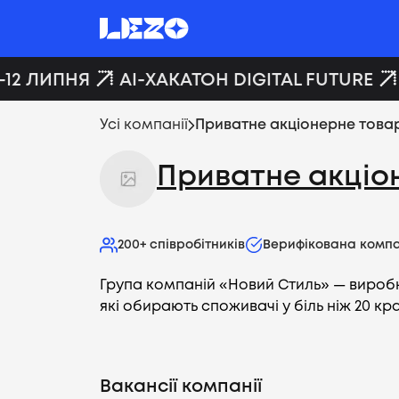
–12 ЛИПНЯ
AI-ХАКАТОН DIGITAL FUTURE
Усі компанії
Приватне акціонерне това
Приватне акціо
200+
співробітників
Верифікована компа
Група компаній «Новий Стиль» — виробн
які обирають споживачі у біль ніж 20 кра
Вакансії компанії