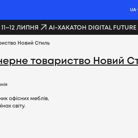
UA
11–12 ЛИПНЯ
AI-ХАКАТОН DIGITAL FUTURE
риство Новий Стиль
нерне товариство Новий С
нія
ик офісних меблів,
їнах світу.
Вакансії