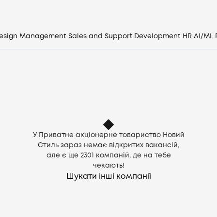
Компанії
esign
Management
Sales and Support
Development
HR
AI/ML
CV генератор
Увійти
UA
У Приватне акціонерне товариство Новий
Стиль зараз немає відкритих вакансій,
але є ще
2301
компаній, де на тебе
чекають!
Шукати інші компанії