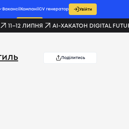
Вакансії
Компанії
CV генератор
Увійти
11–12 ЛИПНЯ
AI-ХАКАТОН DIGITAL FUTUR
тиль
Поділитись