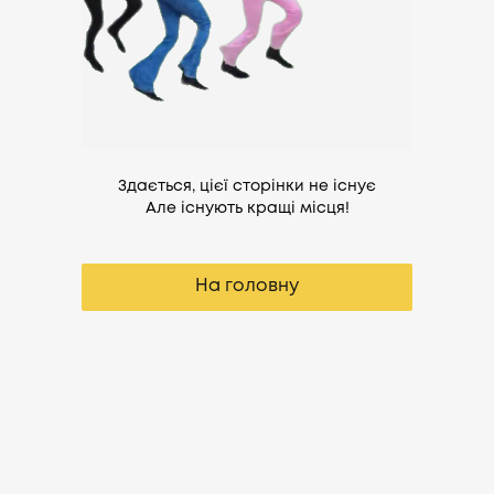
Здається, цієї сторінки не існує
Але існують кращі місця!
На головну