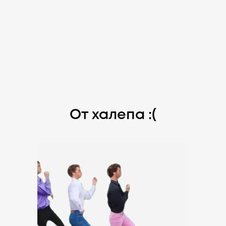
От халепа :(