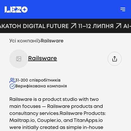
АКАТОН DIGITAL FUTURE
11–12 ЛИПНЯ
AI
Усі компанії
Railsware
Railsware
31-200
співробітників
Верифікована компанія
Railsware is a product studio with two
main focuses — Railsware products and
consultancy services.Railsware Products:
Mailtrap.io, Coupler.io, and TitanApps.io
were initially created as simple in-house