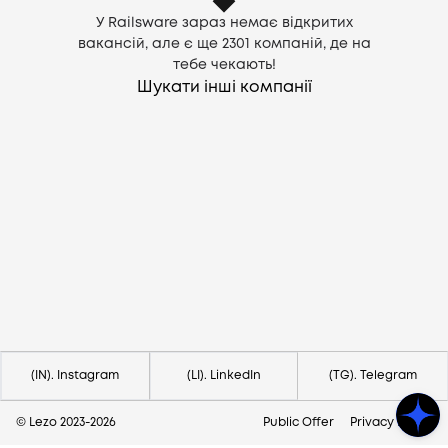
У Railsware зараз немає відкритих
вакансій, але є ще
2301
компаній, де на
тебе чекають!
Шукати інші компанії
Потрібна допомога?
Напишіть на hello@lezo.io
(IN). Instagram
(LI). LinkedIn
(TG). Telegram
© Lezo 2023-
2026
Public Offer
Privacy Policy