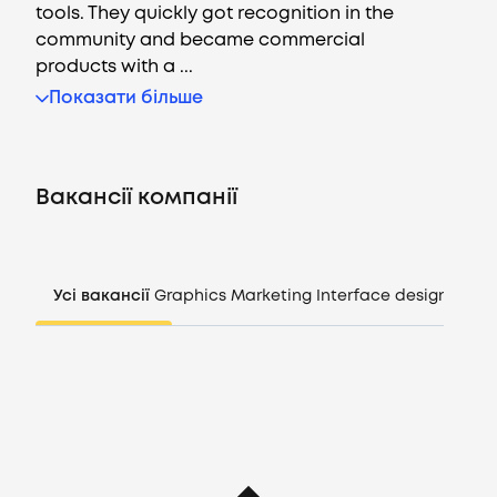
tools. They quickly got recognition in the
community and became commercial
products with a ...
Вакансії
Показати більше
Компанії
Вакансії компанії
CV генератор
Увійти
Усі вакансії
Graphics
Marketing
Interface design
Mana
UA