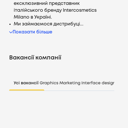
ексклюзивний представник
італійського бренду Intercosmetics
Milano в Україні.
Ми займаємося дистрибуці...
Вакансії
Показати більше
Компанії
Вакансії компанії
CV генератор
Увійти
Усі вакансії
Graphics
Marketing
Interface design
Mana
UA