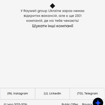
У Raywell group Ukraine зараз немає
відкритих вакансій, але є ще
2301
компаній, де на тебе чекають!
Шукати інші компанії
Потрібна допомога?
Напишіть на hello@lezo.io
(IN). Instagram
(LI). LinkedIn
(TG). Telegram
© Lezo 2023-
2026
Public Offer
Privacy Policy