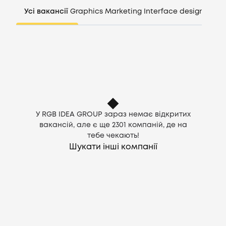
Компанії
Усі вакансії
Graphics
Marketing
Interface design
Mana
CV генератор
Увійти
UA
У RGB IDEA GROUP зараз немає відкритих
вакансій, але є ще
2301
компаній, де на
тебе чекають!
Шукати інші компанії