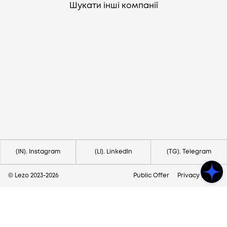
Шукати інші компанії
Потрібна допомога?
Напишіть на hello@lezo.io
(IN). Instagram
(LI). LinkedIn
(TG). Telegram
© Lezo 2023-
2026
Public Offer
Privacy Policy