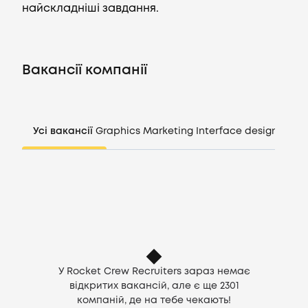
найскладніші завдання.
Вакансії
Вакансії компанії
Компанії
CV генератор
Усі вакансії
Graphics
Marketing
Interface design
Mana
Увійти
UA
У Rocket Crew Recruiters зараз немає
відкритих вакансій, але є ще
2301
компаній, де на тебе чекають!