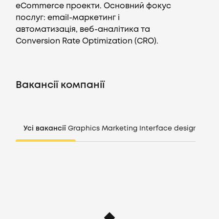
eCommerce проекти. Основний фокус
послуг: email-маркетинг і
автоматизація, веб-аналітика та
Вакансії
Conversion Rate Optimization (CRO).
Компанії
Вакансії компанії
CV генератор
Увійти
Усі вакансії
Graphics
Marketing
Interface design
Mana
UA