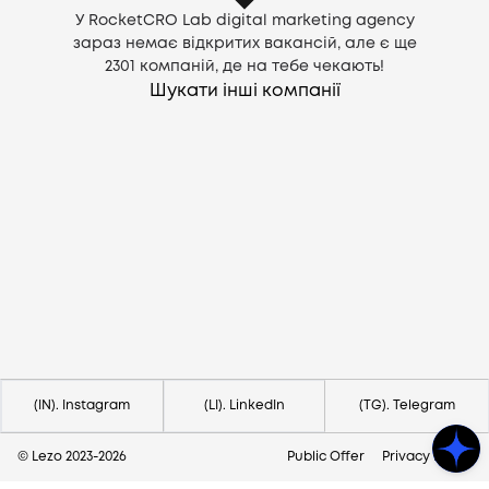
У RocketCRO Lab digital marketing agency
зараз немає відкритих вакансій, але є ще
2301
компаній, де на тебе чекають!
Шукати інші компанії
Потрібна допомога?
Напишіть на hello@lezo.io
(IN). Instagram
(LI). LinkedIn
(TG). Telegram
© Lezo 2023-
2026
Public Offer
Privacy Policy