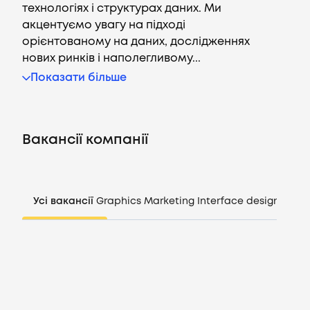
технологіях і структурах даних. Ми
акцентуємо увагу на підході
орієнтованому на даних, дослідженнях
нових ринків і наполегливому...
Вакансії
Показати більше
Компанії
Вакансії компанії
CV генератор
Увійти
Усі вакансії
Graphics
Marketing
Interface design
Mana
UA