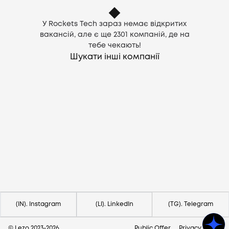
У Rockets Tech зараз немає відкритих
вакансій, але є ще
2301
компаній, де на
тебе чекають!
Шукати інші компанії
Потрібна допомога?
Напишіть на hello@lezo.io
(IN). Instagram
(LI). LinkedIn
(TG). Telegram
© Lezo 2023-
2026
Public Offer
Privacy Policy