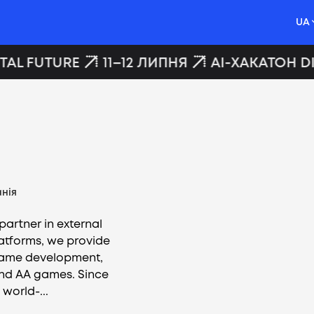
UA
AL FUTURE
11–12 ЛИПНЯ
AI-ХАКАТОН DI
нія
artner in external
atforms, we provide
 game development,
 and AA games. Since
 world-...