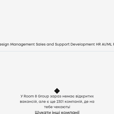
Вакансії
Компанії
CV генератор
esign
Management
Sales and Support
Development
HR
AI/ML
Увійти
UA
У Room 8 Group зараз немає відкритих
вакансій, але є ще
2301
компаній, де на
тебе чекають!
Шукати інші компанії