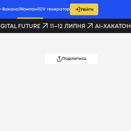
Вакансії
Компанії
CV генератор
Увійти
GITAL FUTURE
11–12 ЛИПНЯ
AI-ХАКАТОН 
Поділитись