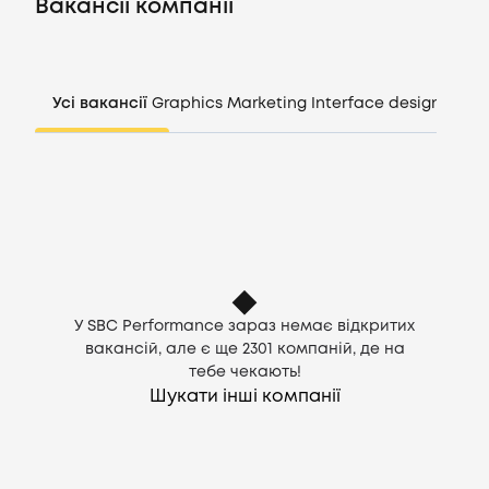
Вакансії компанії
Компанії
Усі вакансії
Graphics
Marketing
Interface design
Mana
CV генератор
Увійти
UA
У SBC Performance зараз немає відкритих
вакансій, але є ще
2301
компаній, де на
тебе чекають!
Шукати інші компанії