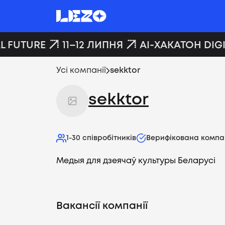
L FUTURE
11–12 ЛИПНЯ
AI-ХАКАТОН DIGI
Усі компанії
sekktor
sekktor
1-30
співробітників
Верифікована компа
Медыя для дзеячаў культуры Беларусі
Вакансії компанії