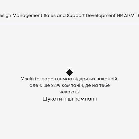
Компанії
esign
Management
Sales and Support
Development
HR
AI/ML
CV генератор
Увійти
UA
У sekktor зараз немає відкритих вакансій,
але є ще
2299
компаній, де на тебе
чекають!
Шукати інші компанії