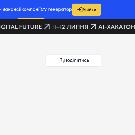
Вакансії
Компанії
CV генератор
Увійти
GITAL FUTURE
11–12 ЛИПНЯ
AI-ХАКАТОН 
Поділитись