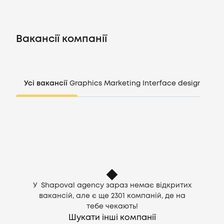
Вакансії
Вакансії компанії
Компанії
CV генератор
Усі вакансії
Graphics
Marketing
Interface design
Mana
Увійти
UA
У Shapoval agency зараз немає відкритих
вакансій, але є ще
2301
компаній, де на
тебе чекають!
Шукати інші компанії