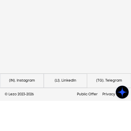
Потрібна допомога?
Напишіть на hello@lezo.io
(IN). Instagram
(LI). LinkedIn
(TG). Telegram
© Lezo 2023-
2026
Public Offer
Privacy Policy