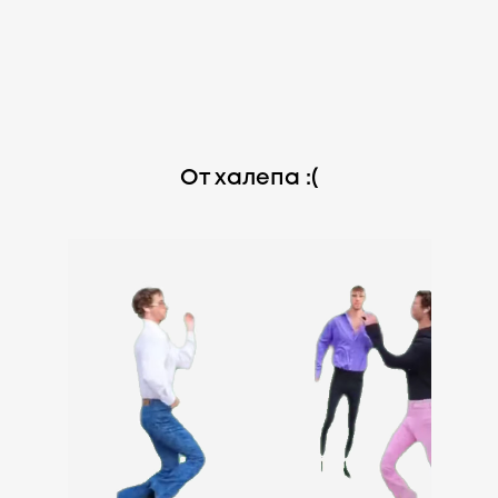
От халепа :(