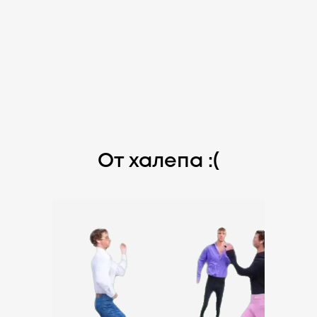
От халепа :(