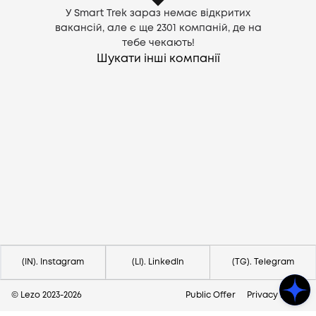
У Smart Trek зараз немає відкритих
вакансій, але є ще
2301
компаній, де на
тебе чекають!
Шукати інші компанії
Потрібна допомога?
Напишіть на hello@lezo.io
(IN). Instagram
(LI). LinkedIn
(TG). Telegram
© Lezo 2023-
2026
Public Offer
Privacy Policy