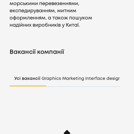
морськими перевезеннями,
експедируванням, митним
оформленням, а також пошуком
Вакансії
надійних виробників у Китаї.
Компанії
Вакансії компанії
CV генератор
Увійти
Усі вакансії
Graphics
Marketing
Interface design
Mana
UA