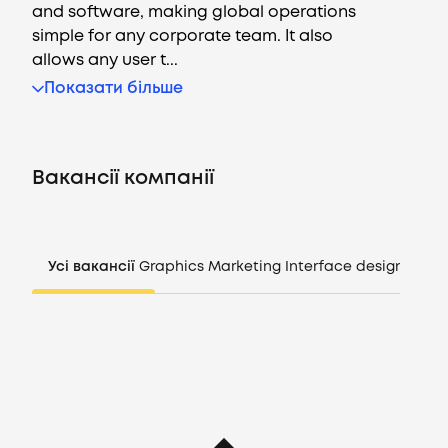
and software, making global operations
simple for any corporate team. It also
allows any user t...
Показати більше
Вакансії
Компанії
Вакансії компанії
CV генератор
Усі вакансії
Graphics
Marketing
Interface design
Mana
Увійти
UA