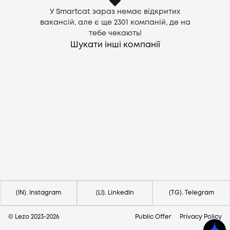
У Smartcat зараз немає відкритих
вакансій, але є ще
2301
компаній, де на
тебе чекають!
Шукати інші компанії
Потрібна допомога?
Напишіть на hello@lezo.io
(IN). Instagram
(LI). LinkedIn
(TG). Telegram
© Lezo 2023-
2026
Public Offer
Privacy Policy