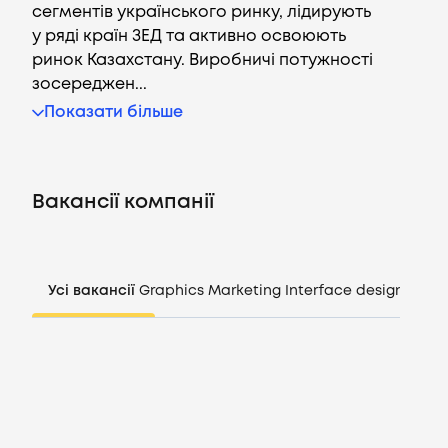
сегментів українського ринку, лідирують
у ряді країн ЗЕД та активно освоюють
ринок Казахстану. Виробничі потужності
зосереджен...
Вакансії
Показати більше
Компанії
Вакансії компанії
CV генератор
Увійти
Усі вакансії
Graphics
Marketing
Interface design
Mana
UA