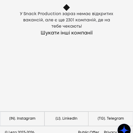
У Snack Production зараз немає відкритих
вакансій, але є ще
2301
компаній, де на
тебе чекають!
Шукати інші компанії
Потрібна допомога?
Напишіть на hello@lezo.io
(IN). Instagram
(LI). LinkedIn
(TG). Telegram
© Lezo 2023-
2026
Public Offer
Privacy Policy