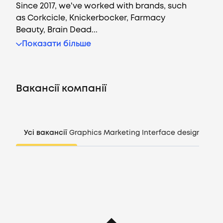
Since 2017, we've worked with brands, such
as Corkcicle, Knickerbocker, Farmacy
Beauty, Brain Dead...
Вакансії
Показати більше
Компанії
Вакансії компанії
CV генератор
Увійти
Усі вакансії
Graphics
Marketing
Interface design
Mana
UA