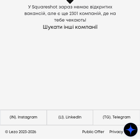
У Squareshot зараз немає відкритих
вакансій, але є ще
2301
компаній, де на
тебе чекають!
Шукати інші компанії
Потрібна допомога?
Напишіть на hello@lezo.io
(IN). Instagram
(LI). LinkedIn
(TG). Telegram
© Lezo 2023-
2026
Public Offer
Privacy Policy