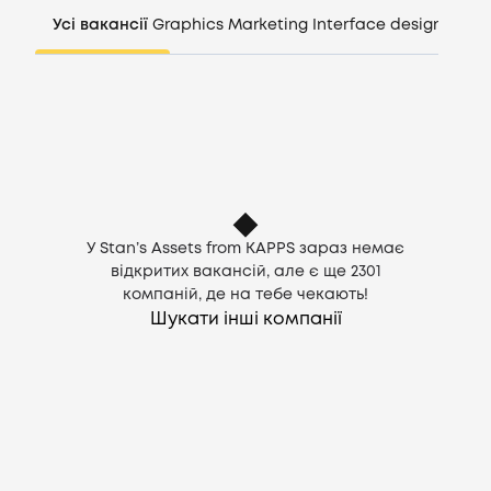
Компанії
Усі вакансії
Graphics
Marketing
Interface design
Mana
CV генератор
Увійти
UA
У Stan’s Assets from KAPPS зараз немає
відкритих вакансій, але є ще
2301
компаній, де на тебе чекають!
Шукати інші компанії