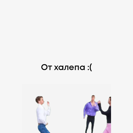
От халепа :(