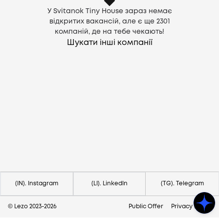
У Svitanok Tiny House зараз немає
відкритих вакансій, але є ще
2301
компаній, де на тебе чекають!
Шукати інші компанії
Потрібна допомога?
Напишіть на hello@lezo.io
(IN). Instagram
(LI). LinkedIn
(TG). Telegram
© Lezo 2023-
2026
Public Offer
Privacy Policy