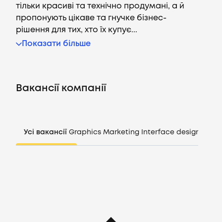
тільки красиві та технічно продумані, а й
пропонують цікаве та гнучке бізнес-
рішення для тих, хто їх купує...
Вакансії
Показати більше
Компанії
Вакансії компанії
CV генератор
Увійти
Усі вакансії
Graphics
Marketing
Interface design
Mana
UA