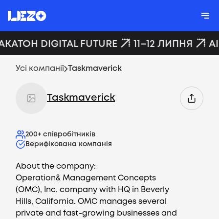
АКАТОН DIGITAL FUTURE
11–12 ЛИПНЯ
A
Усі компанії
Taskmaverick
Taskmaverick
200+
співробітників
Верифікована компанія
About the company:
Operation& Management Concepts
(OMC), Inc. company with HQ in Beverly
Hills, California. OMC manages several
private and fast-growing businesses and