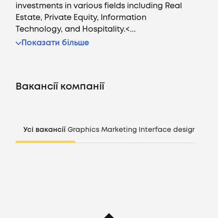
investments in various fields including Real
Estate, Private Equity, Information
Technology, and Hospitality.<...
Вакансії
Показати більше
Компанії
Вакансії компанії
CV генератор
Увійти
Усі вакансії
Graphics
Marketing
Interface design
Mana
UA