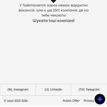
У Taskmaverick зараз немає відкритих
вакансій, але є ще
2301
компаній, де на
тебе чекають!
Шукати інші компанії
Потрібна допомога?
Напишіть на hello@lezo.io
(IN). Instagram
(LI). LinkedIn
(TG). Telegram
© Lezo 2023-
2026
Public Offer
Privacy Policy