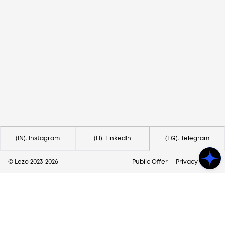
Потрібна допомога?
Напишіть на hello@lezo.io
(IN). Instagram
(LI). LinkedIn
(TG). Telegram
© Lezo 2023-
2026
Public Offer
Privacy Policy