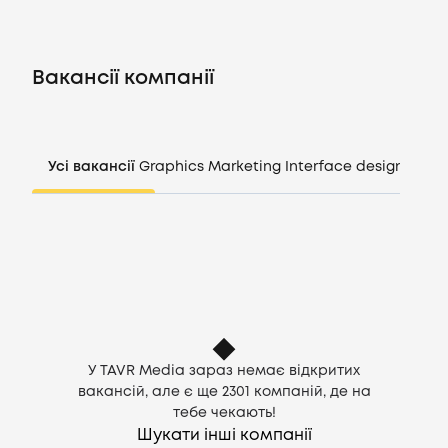
Вакансії
Вакансії компанії
Компанії
CV генератор
Усі вакансії
Graphics
Marketing
Interface design
Mana
Увійти
UA
У TAVR Media зараз немає відкритих
вакансій, але є ще
2301
компаній, де на
тебе чекають!
Шукати інші компанії