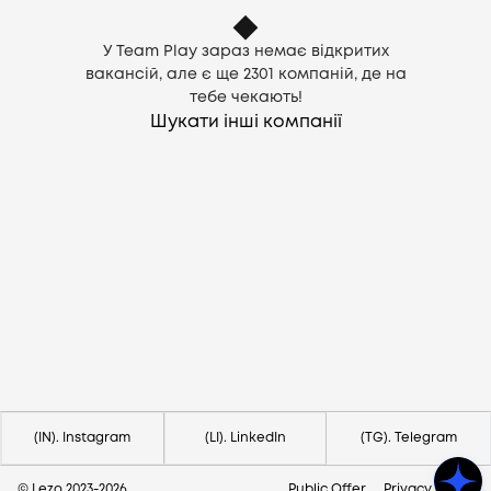
У Team Play зараз немає відкритих
вакансій, але є ще
2301
компаній, де на
тебе чекають!
Шукати інші компанії
Потрібна допомога?
Напишіть на hello@lezo.io
(IN). Instagram
(LI). LinkedIn
(TG). Telegram
© Lezo 2023-
2026
Public Offer
Privacy Policy