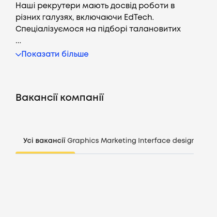
Наші рекрутери мають досвід роботи в
різних галузях, включаючи EdTech.
Спеціалізуємося на підборі талановитих
...
Вакансії
Показати більше
Компанії
Вакансії компанії
CV генератор
Увійти
Усі вакансії
Graphics
Marketing
Interface design
Mana
UA