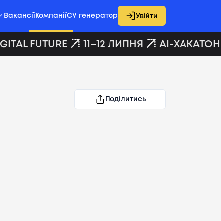
Вакансії
Компанії
CV генератор
Увійти
GITAL FUTURE
11–12 ЛИПНЯ
AI-ХАКАТОН 
Поділитись