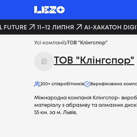
 FUTURE
11–12 ЛИПНЯ
AI-ХАКАТОН DIGIT
Усі компанії
ТОВ "Клінгспор"
ТОВ "Клінгспор"
200+
співробітників
Верифікована компа
Міжнародна компанія Клінгспор- вироб
матеріалу з абразиву та алмазних диск
55 км. за м. Львів,