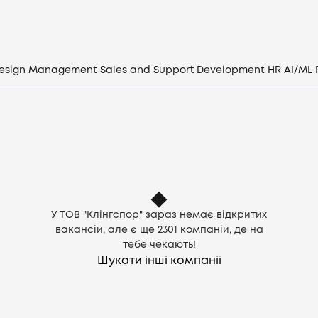
Компанії
CV генератор
esign
Management
Sales and Support
Development
HR
AI/ML
Увійти
UA
У ТОВ "Клінгспор" зараз немає відкритих
вакансій, але є ще
2301
компаній, де на
тебе чекають!
Шукати інші компанії