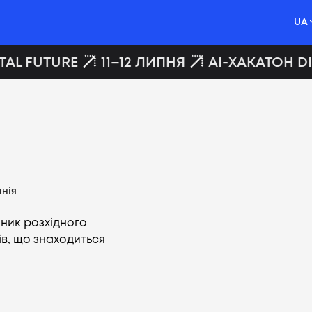
UA
AL FUTURE
11–12 ЛИПНЯ
AI-ХАКАТОН DI
нія
ник розхідного
ів, що знаходиться
Вакансії