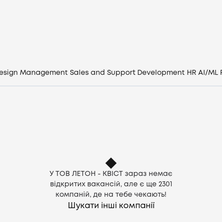
Вакансії
Компанії
CV генератор
esign
Management
Sales and Support
Development
HR
AI/ML
Увійти
UA
У ТОВ ЛЕТОН - КВІСТ зараз немає
відкритих вакансій, але є ще
2301
компаній, де на тебе чекають!
Шукати інші компанії