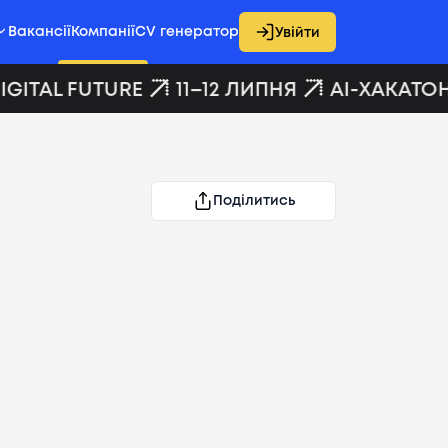
Вакансії
Компанії
CV генератор
Увійти
GITAL FUTURE
11–12 ЛИПНЯ
AI-ХАКАТОН 
Поділитись