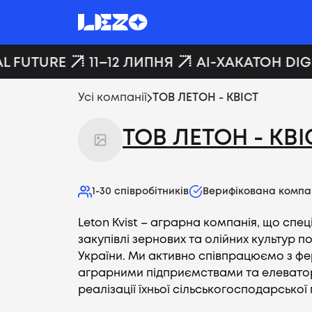
L FUTURE
11–12 ЛИПНЯ
AI-ХАКАТОН DIGI
Усі компанії
ТОВ ЛЕТОН - КВІСТ
ТОВ ЛЕТОН - КВІ
1-30
співробітників
Верифікована компа
Leton Kvist – аграрна компанія, що спец
закупівлі зернових та олійних культур по
України. Ми активно співпрацюємо з ф
аграрними підприємствами та елевато
реалізації їхньої сільськогосподарської 