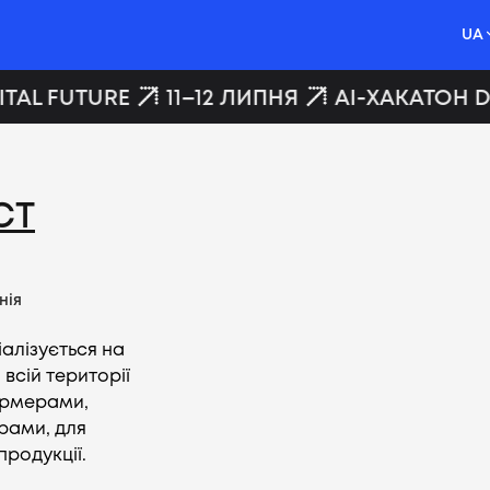
UA
TAL FUTURE
11–12 ЛИПНЯ
AI-ХАКАТОН DI
СТ
нія
іалізується на
 всій території
ермерами,
рами, для
продукції.