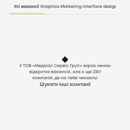
Компанії
Усі вакансії
Graphics
Marketing
Interface design
Mana
CV генератор
Увійти
UA
У ТОВ «Медікал Сервіс Груп» зараз немає
відкритих вакансій, але є ще
2301
компаній, де на тебе чекають!
Шукати інші компанії