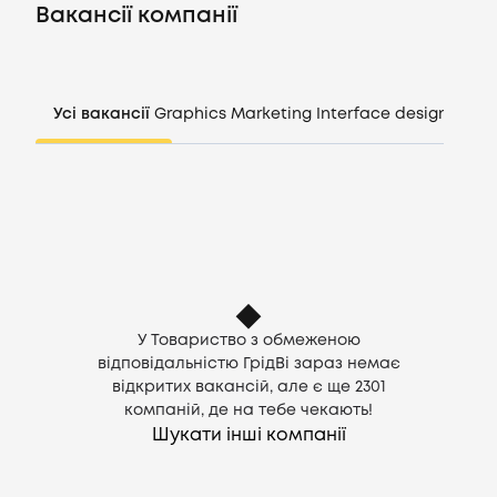
Вакансії
Вакансії компанії
Компанії
Усі вакансії
Graphics
Marketing
Interface design
Mana
CV генератор
Увійти
UA
У Товариство з обмеженою
відповідальністю ГрідВі зараз немає
відкритих вакансій, але є ще
2301
компаній, де на тебе чекають!
Шукати інші компанії