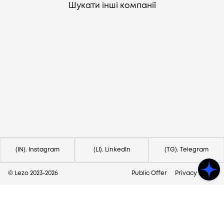
Шукати інші компанії
Потрібна допомога?
Напишіть на hello@lezo.io
(IN). Instagram
(LI). LinkedIn
(TG). Telegram
© Lezo 2023-
2026
Public Offer
Privacy Policy