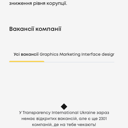
зниження рівня корупції.
Вакансії
Вакансії компанії
Компанії
CV генератор
Усі вакансії
Graphics
Marketing
Interface design
Mana
Увійти
UA
У Transparency International Ukraine зараз
немає відкритих вакансій, але є ще
2301
компаній, де на тебе чекають!