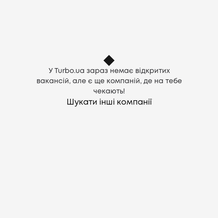
Компанії
CV генератор
У Turbo.ua зараз немає відкритих
Увійти
вакансій, але є ще
компаній, де на тебе
чекають!
UA
Шукати інші компанії