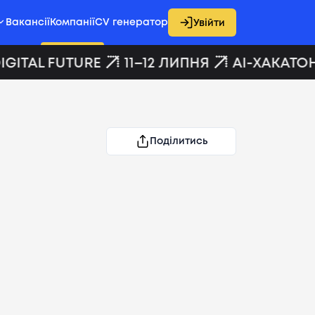
Вакансії
Компанії
CV генератор
Увійти
GITAL FUTURE
11–12 ЛИПНЯ
AI-ХАКАТОН 
Поділитись