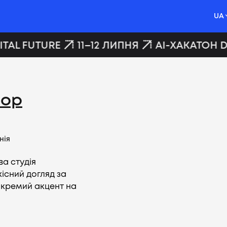
UA
TAL FUTURE
11–12 ЛИПНЯ
AI-ХАКАТОН DI
hop
нія
ва студія
кісний догляд за
 окремий акцент на