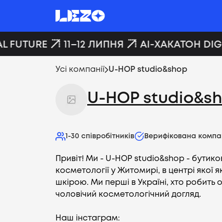
L FUTURE
11–12 ЛИПНЯ
AI-ХАКАТОН DIGI
Усі компанії
U-HOP studio&shop
U-HOP studio&s
1-30
співробітників
Верифікована компа
Привіт! Ми - U-HOP studio&shop - бутико
косметології у Житомирі, в центрі якої я
шкірою. Ми перші в Україні, хто робить
чоловічий косметологічний догляд.
Наш інстаграм: