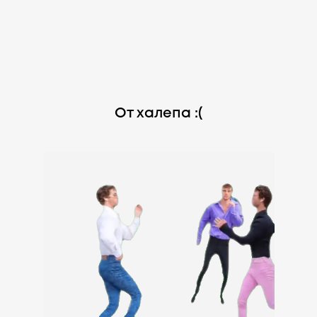
От халепа :(