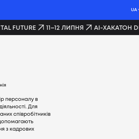
UA
TAL FUTURE
11–12 ЛИПНЯ
AI-ХАКАТОН DI
нія
ір персоналу в
діяльності. Для
аних співробітників
и допомагають
ня з кадрових