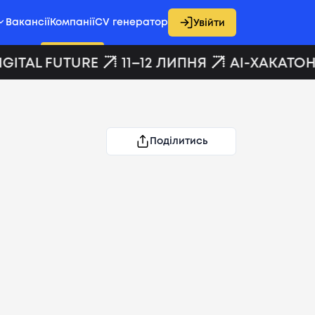
Вакансії
Компанії
CV генератор
Увійти
GITAL FUTURE
11–12 ЛИПНЯ
AI-ХАКАТОН 
Поділитись