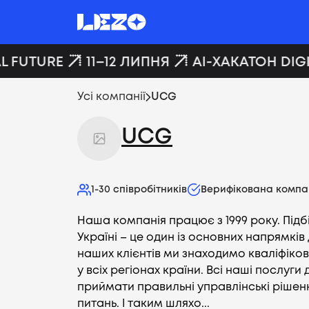
L FUTURE
11–12 ЛИПНЯ
AI-ХАКАТОН DIGI
Усі компанії
UCG
UCG
1-30
співробітників
Верифікована компа
Наша компанія працює з 1999 року. Підб
Україні – це один із основних напрямків 
наших клієнтів ми знаходимо кваліфіков
у всіх регіонах країни. Всі наші послуг
приймати правильні управлінські рішен
питань. І таким шляхо...