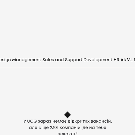
Вакансії
Компанії
CV генератор
Увійти
esign
Management
Sales and Support
Development
HR
AI/ML
UA
У UCG зараз немає відкритих вакансій,
але є ще
2301
компаній, де на тебе
чекають!