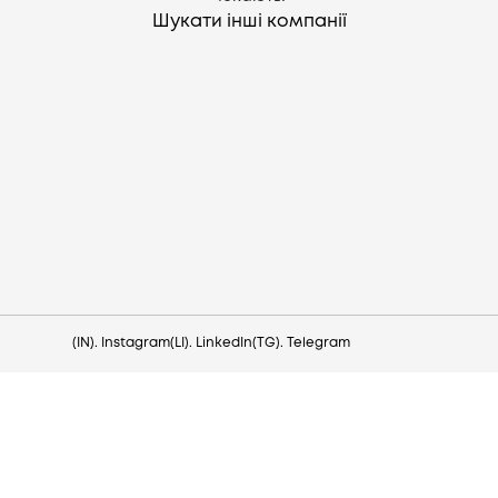
Шукати інші компанії
Потрібна допомога?
Напишіть на hello@lezo.io
(IN). Instagram
(LI). LinkedIn
(TG). Telegram