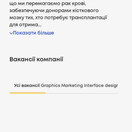
що ми перемагаємо рак крові,
забезпечуючи донорами кісткового
мозку тих, хто потребує трансплантації
для отрима...
Вакансії
Показати більше
Компанії
Вакансії компанії
CV генератор
Увійти
Усі вакансії
Graphics
Marketing
Interface design
Mana
UA