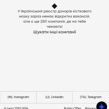
У Український реєстр донорів кісткового
мозку зараз немає відкритих вакансій,
але є ще
2301
компаній, де на тебе
чекають!
Шукати інші компанії
Потрібна допомога?
Напишіть на hello@lezo.io
(IN). Instagram
(LI). LinkedIn
(TG). Telegram
© Lezo 2023-
2026
Public Offer
Privacy Policy