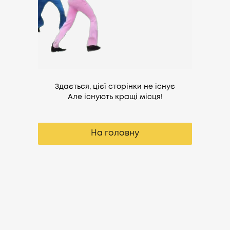
Здається, цієї сторінки не існує
Але існують кращі місця!
На головну