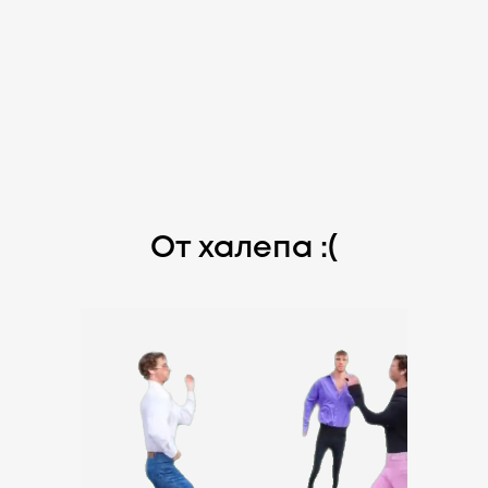
От халепа :(